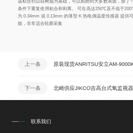
该粘合剂以硅树脂为基础，可以粘附到大多数表面，除了一些难
条件下重复使用粘合和剥离。 可在高达250℃及不低于20
为 0.34mm 或 0.13mm 的薄型 K 热电偶温度
能，非常适合轮廓采集
上一条
原装现货ANRITSU安立AM-90
下一条
北崎供应JIKCO吉高台式氧监视器
联系我们