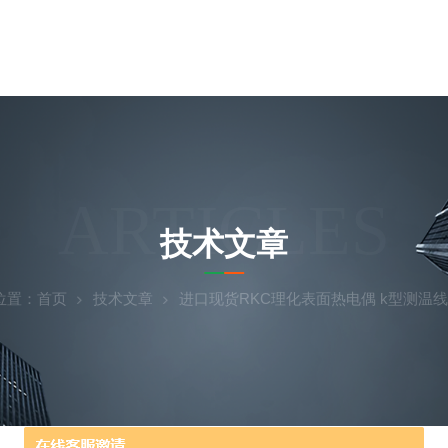
ARTICLES
技术文章
位置：
首页
技术文章
进口现货RKC理化表面热电偶 k型测温线感