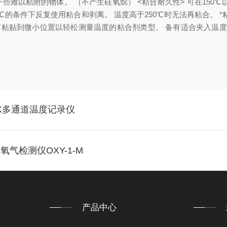
以粘附的物体。 （不产生硅氧烷） <粘合耐久性> 可在150℃以
0℃的条件下反复使用粘合和剥离。 温度高于250℃时无法再粘合。
传感器 提供可粘贴到微小位置以轻松测量温度的粘合剂类型。 备有适合夹
00K多通道温度记录仪
氧气检测仪OXY-1-M
产品中心