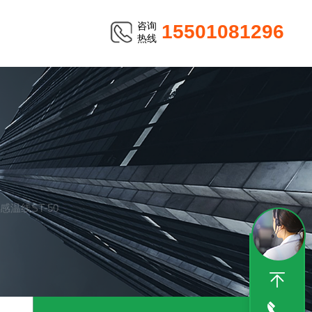
咨询
15501081296
热线
温线ST-50