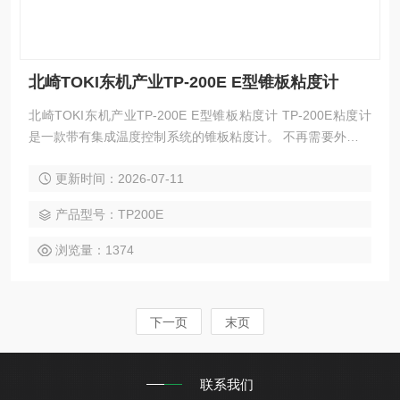
北崎TOKI东机产业TP-200E E型锥板粘度计
北崎TOKI东机产业TP-200E E型锥板粘度计 TP-200E粘度计
是一款带有集成温度控制系统的锥板粘度计。 不再需要外部恒
温水箱，节省空间。 （车身宽度：358mm） 温度控制采用珀
更新时间：2026-07-11
耳帖元件板，可在短时间内改变温度。在评估粘度和温度之间
的依赖性时，也可以进行有效的测量。 此外， “自动间隙”功能
产品型号：TP200E
自动设置转子与平板之间的间隙，消除了不同操作人员造成的
误差，使测量更加准确。
浏览量：1374
下一页
末页
联系我们