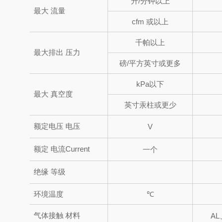
升/分钟以上
最大
流量
cfm 或以上
千帕以上
最大排出
压力
磅/平方英寸或更多
kPa以下
最大
真空度
英寸汞柱或更少
额定电压
电压
V
额定
电流Current
一个
绝缘
等级
环境
温度
℃
气体接触
材料
AL