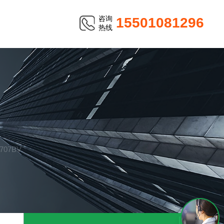
咨询
15501081296
热线
07BV