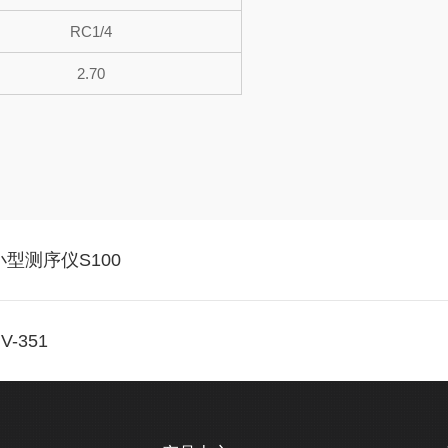
RC1/4
2.70
型测序仪S100
-351