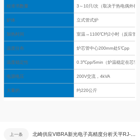
校准书数量
3～10只/次（取决于热电偶外径
炉体
立式管式炉
加热时间
室温→1100℃约2小时（反应管
温度分布
炉芯管中心200mm处5℃pp
温度稳定性
0.3℃pp/5min（炉温稳定在芯
电源电压
200V交流，4kVA
大量的
约220公斤
北崎供应VIBRA新光电子高精度分析天平RJ-3200
上一条