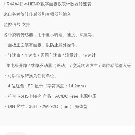
HR44A4日本HENIX数字面板仪表计数器转速表
来自各种旋转传感器和变频器的输入
监控信号 支持
各种旋转传感器，用于显示转速、速度、流量等。
・面板正面装有面板，以防止意外操作。
・转速表 / 车速表 / 圆周车速表 / 流量计， 转速计
- 集电极开路 / 线路驱动器（差动） / 交流转速发生 / 磁传感器输入等
・可以缩放转换为任何单位。
・4 位红色 LED 显示（字符高度：14.2mm）
・符合 RoHS 指令的产品：AC/DC Free 电源电压
・DIN 尺寸：36H×72W×92D（mm） 短体型