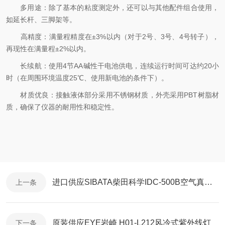
多用途：除了基本的粘度测定外，还可以与其他配件组合使用，
如延长杆、三脚架等。
高精度：满量程精度在±3%以内（对于2号、3号、4号转子），
再现性在满量程±2%以内。
长续航：使用4节AA碱性干电池供电，连续运行时间可达约20小
时（在周围环境温度25℃、使用新电池的条件下）。
材质优良：接触液体部分采用不锈钢材质，外壳采用PBT树脂材
质，确保了仪器的耐用性和稳定性。
进口供应SIBATA柴田科学IDC-500B空气真菌采样器
上一条
原装供应EYE岩崎 H01-L212风冷式紫外线灯
下一条