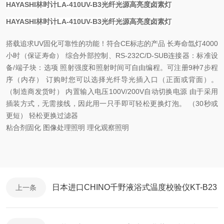
HAYASHI林时计LA-410UV-B3光纤光源高亮度卤素灯
HAYASHI林时计LA-410UV-B3光纤光源高亮度卤素灯
搭载追求UV固化可靠性的功能！符合CE标志的产品 长寿命氙灯4000
小时（保证寿命） 综合外部控制、RS-232C/D-SUB连接器：标准设
备/端子块：选项 照射强度和照射时间可自由编程。可注册9种7步程
序（内存） 订购时您可以选择光纤导光插入口（正面或背面）。
（制造商发货时） 内置输入电压100V/200V自动切换电源 由于采用
插装方式，无需接线，因此用一只手即可轻松更换灯泡。 （30秒或
更短） 轻松更换过滤器
粘合剂固化 图像处理照明 理化观察照明
日本进口CHINO千野液浴式温度校验仪KT-B23
上一条