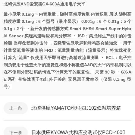
北崎供应AND爱安德GX-603A通用电子天平
最小显示 0.1mg ~ 内置重量，随时高精度称重 内置权重 所以 随时高
精度称重 0.1mg：6 个型号（最小显示） 0.001g：6 个 0.01g：5 个
0.1g：2 个 ・新开发的传感器方式 Smart SHS® Smart Super Hybr
id Sensor 实现高速响应和高分辨率 ・ ISD：集成到生产线中的冲击
检测 当秤盘受到冲击时 ，四级警告显示屏和蜂鸣器会通知您 ・用于
计量泵流量等液体的 FRD：流量测量功能（流量显示）将负载变化
计算为“流量" 仅使用天平即可进行高精度流量测量 ・ ECL：电子控
制负载用于检查天平的重复性和最小称量值A&D的天平内部机制可以
在不使用外部砝码的情况下计算天平的重复性。 只需 90 秒 ・GX-A
E 系列 带快速离子®/红外开关的 无风离子发生器（仅限 0.1mg 型
号）
北崎供应YAMATO雅玛拓IJ102低温培养箱
上一条
日本供应KYOWA共和应变测试仪PCD-400B
下一条