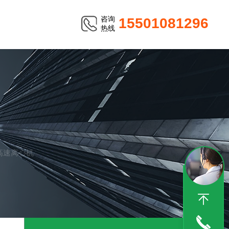
咨询
15501081296
热线
8高速离心机