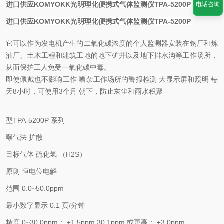
进口供应KOMYOKK光明理化便携式气体监测仪TPA-5200P
电话咨询
进口供应KOMYOKK光明理化便携式气体监测仪TPA-5200P
它可以作为发电机产生的二氧化碳浓度的个人监测器安装在钢厂和炼
油厂、土木工程和建筑工地的地下矿井以及地下排水沟等工作场所，
从而保护工人免受一氧化碳中毒。
即使佩戴也不影响工作 嘈杂工作场所的警报检测 大显示屏和照明 每
天8小时，可使用3个月 朝下，防止灰尘和雨水积聚
型TPA-5200P 系列
曝气法 扩散
目标气体 硫化氢 （H2S）
原则 恒电位电解
范围 0.0~50.0ppm
最小数字显示 0.1 页/分钟
精度 0~30.0ppm： ±1.5ppm 30.1ppm 或更高： ±3.0ppm