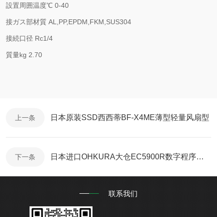
設置周囲温度℃ 0-40
接ガス部材質 AL,PP,EPDM,FKM,SUS304
接続口径 Rc1/4
質量kg 2.70
日本原装SSD西西蒂BF-X4ME薄型轻量风扇型
上一条
日本进口OHKURA大仓EC5900R数字程序控制仪
下一条
联系我们