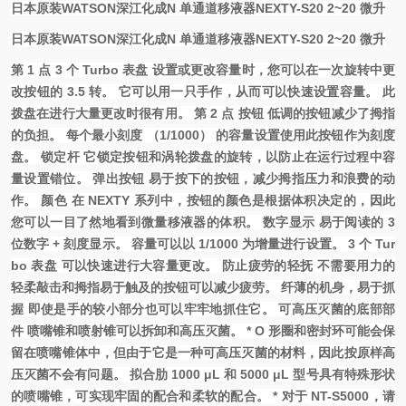
日本原装WATSON深江化成N 单通道移液器NEXTY-S20 2~20 微升
日本原装WATSON深江化成N 单通道移液器NEXTY-S20 2~20 微升
第 1 点 3 个 Turbo 表盘 设置或更改容量时，您可以在一次旋转中更
改按钮的 3.5 转。 它可以用一只手作，从而可以快速设置容量。 此
拨盘在进行大量更改时很有用。 第 2 点 按钮 低调的按钮减少了拇指
的负担。 每个最小刻度 （1/1000） 的容量设置使用此按钮作为刻度
盘。 锁定杆 它锁定按钮和涡轮拨盘的旋转，以防止在运行过程中容
量设置错位。 弹出按钮 易于按下的按钮，减少拇指压力和浪费的动
作。 颜色 在 NEXTY 系列中，按钮的颜色是根据体积决定的，因此
您可以一目了然地看到微量移液器的体积。 数字显示 易于阅读的 3
位数字 + 刻度显示。 容量可以以 1/1000 为增量进行设置。 3 个 Tur
bo 表盘 可以快速进行大容量更改。 防止疲劳的轻抚 不需要用力的
轻柔敲击和拇指易于触及的按钮可以减少疲劳。 纤薄的机身，易于抓
握 即使是手的较小部分也可以牢牢地抓住它。 可高压灭菌的底部部
件 喷嘴锥和喷射锥可以拆卸和高压灭菌。 * O 形圈和密封环可能会保
留在喷嘴锥体中，但由于它是一种可高压灭菌的材料，因此按原样高
压灭菌不会有问题。 拟合肋 1000 μL 和 5000 μL 型号具有特殊形状
的喷嘴锥，可实现牢固的配合和柔软的配合。 * 对于 NT-S5000，请