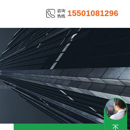
咨询
15501081296
热线
温恒温水箱