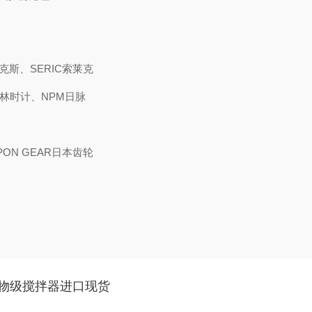
克斯、SERIC索莱克
I 林时计、NPM日脉
PPON GEAR日本齿轮
型植物级搅拌器进口现货