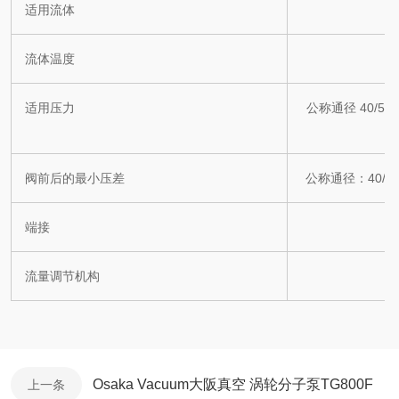
适用流体
流体温度
5
适用压力
公称通径 40/50：0
阀前后的最小压差
公称通径：40/50
端接
流量调节机构
Osaka Vacuum大阪真空 涡轮分子泵TG800F
上一条