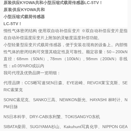
原装供应KYOWA共和小型压缩式载荷传感器LC-5TV！
原装供应KYOWA共和
小型压缩式载荷传感器
LC-5TV！
惰性气体密闭结构 使用双自动补偿应变片 ※双自动补偿应变片是指
在自动补偿温度应变片上附加的灵敏度温度补偿功能。
小型轻量型应变片式载荷传感器，便于安装在现有的设备上。内部惰
性气体的密闭结构可突显其稳定性及可靠性。额定容量：50～200kN
直径：68mm（50kN）, 78mm（100kN）, 98mm（200kN）非线
性：±0.05%RO或以内
我司代理及优势品牌一览明细：
代理品牌：CCS晰写速
SEN日森、EYE岩崎、REVOX莱宝克斯、SE
RIC索莱克
SONIC索尼克、SANKO三高、NEWKON新光、HAYASHI 林时计、N
PM日脉
NS日本科学、DRY-CABI东利繁、TOKISANGYO东机
SIBATA柴田、SUGIYAMA杉山、Kakuhunt写真化学、NIPPON GEA