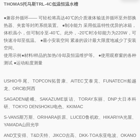
THOMAS托马斯TRL-4C低温恒温水槽
●兼容外循环—— 可轻松将高达40℃的介质液体输送并循环至外部换
热器、夹套等封闭系统装置。 ●制冷能力 采用低温特性优异的冰箱，
体积虽小，但可制冷至-40℃。此外，-20℃时冷却能力为220W，可
快速冷却至低温。 ●最小安装空间 紧凑的设计最大限度地减少了安装
空间。
使用示例●材料/样品的加热/冷却及恒温维护等。 ●使用观察窗的各种
测试 ●运动粘度测量
USHIO牛尾、TOPCON拓普康、AITEC艾泰克、FUNATECH船越
龙、ORC欧阿西
SAGADEN嵯峨、SAKAZUME坂诘、TORAY东丽、DNP大日本科
研、TOKYO DENSHOKU电色、KKIMAC
S-VANS斯万斯、ORIHARA折原、LUCEO鲁机欧、HIKARIYA光屋、
YAMADA山田光学
AND艾安得、T&D天特、JIKCO吉高、DKK-TOA东亚电波、OKANO