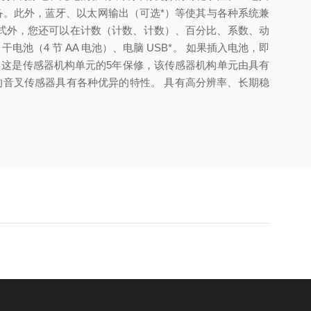
准设备。此外，蓝牙、以太网输出（可选*）等使其与各种系统兼
重量模式外，您还可以在计数（计数、计数）、百分比、系数、动
池（4 节 AA 电池）、电脑 USB*。 如果插入电池，即
忧】 这是传感器机构单元的5年保修，该传感器机构单元由具有
质量的音叉传感器具有各种优异的特性。 具有高分辨率、长期稳