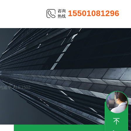
咨询
15501081296
热线
 ALE1502