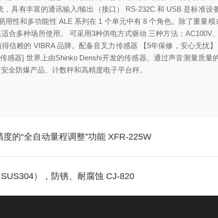
具有丰富的通讯输入/输出（接口） RS-232C 和 USB 是标
易用性和多功能性 ALE 系列在 1 个单元中有 8 个角色。除了
种场所使用。 可采用3种供电方式驱动 三种方法：AC100V、干电
得信赖的 VIBRA 品牌。配备音叉力传感器 【5年保修，安心无
感器] 世界上由Shinko Denshi开发的传感器。通过声音测量
质安全防爆产品、计数秤和高精度电子平台秤。
的“全自动量程调整”功能 XFR-225W
S304），防锈、耐腐蚀 CJ-820