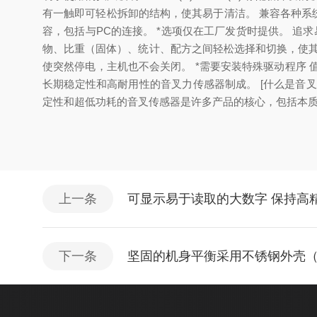
有一触即可轻松拆卸的结构，使其易于清洁。 兼容各种系统，
容，包括与PC的连接。 *选项仅在工厂发货时提供。 追求
物、比重（固体）、统计、配方之间轻松选择和切换，使其适合多
使突然停电，主机也不会关闭。 *需要安装特殊驱动程序 值
长期稳定性和高耐用性的音叉力传感器制成。 [什么是音叉传
定性和超低功耗的音叉传感器是许多产品的核心，包括本
上一条
可显示易于读取的大数字 保持高精度
下一条
坚固的机身平衡采用不锈钢外壳（SU