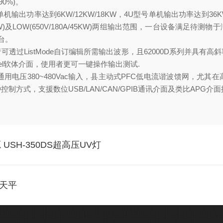
90%)。
机输出功率达到6KW/12KW/18KW，4U型号单机输出功率达到36K
45KW)及LOW(650V/180A/45KW)两组输出范围，一台设备
台。
者可透过ListMode自订编辑所需输出波形，且62000D系列并
tpanel软体介面，使用者更可一键操作输出测试.
U型号为通用电压380~480Vac输入，县主动式PFC低电流谐波馈
，支援数位USB/LAN/CAN/GPIB通讯介面及类比APG介面控
SH-350DS超高压UV灯
子天平