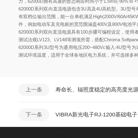
力，62000D拥有高速的暂态响应时间小于1.5ms(-90% to +
62000D系列双向直流电源包含3U高及4U高机型。3U型号单
有双档位输出范围，能一台单机满足High(2000V/60A/
件，例如电动车及充电桩的宽范围涵盖400V及800V电池平
62000D系列双向直流电源具有100步骤可编程设定，使用
测试法规LV123、LV148等测项所需，搭配Chroma Sof
62000D系列3U型号为通用电压200~480Vc输入:4
测试环境温度，适用于全球各地区电力系统，并可选择多种控制方式
上一条
寿命长、辐照度稳定的高亮度光源 U
下一条
VIBRA新光电子RJ-1200基础电