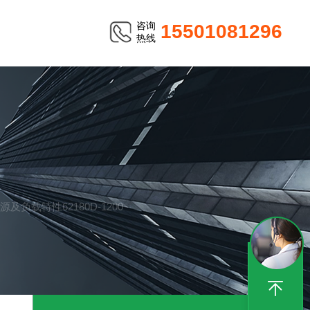
咨询
15501081296
热线
及负载特性62180D-1200