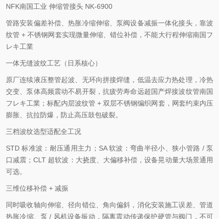
NFK南国工业 伸缩管接头
NK-6900
管路安装偏差补偿、热胀冷缩伸缩、泵阀设备减振一体化接头，靠波
纹管 + 不锈钢网套实现微量伸缩、错位补偿，不能大行程伸缩南国フ
レキ工業
一体无缝波纹工艺（日系核心）
原厂连续液压整管起波、无环向拼接焊缝，低温去应力热处理，冷热
交变、泵体高频震动不易开裂，抗疲劳寿命远超国产焊接波纹管南国
フレキ工業；标配内层波纹管 + 双层不锈钢编织网套，网套约束内压
膨胀、抗拉防爆，防止高压鼓包破裂。
三档波纹选型适配全工况
STD 标准波：耐压通用主力；SA 软波：弯曲半径小、狭小管路 / 泵
口减震；CLT 超软波：大挠度、大偏移补偿，设备晃动量大场景通用
可选。
三维位移补偿 + 减振
同时吸收轴向伸缩、径向错位、角向偏斜，消化安装施工误差、管道
热胀冷缩、泵 / 风机设备振动，隔离震动传递保护硬管与阀门，不可