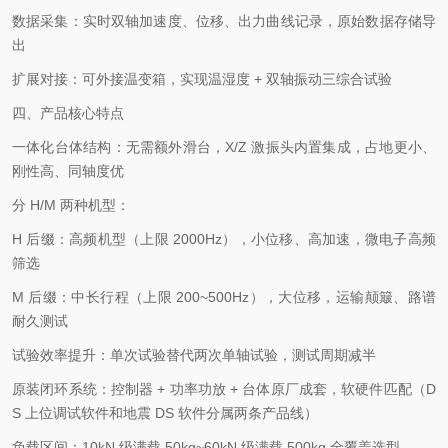
数据采集：实时双轴加速度、位移、出力曲线记录，原始数据存储导
出
扩展对接：可外接温变箱，实现温湿度 + 双轴振动三综合试验
四、产品核心特点
一体化台体结构：无需额外滑台，X/Z 激振头内置集成，占地更小、
刚性高、同轴度优
分 H/M 两种机型：
H 后缀：高频机型（上限 2000Hz），小位移、高加速，微电子高频
筛选
M 后缀：中长行程（上限 200~500Hz），大位移，运输颠簸、路谱
耐久测试
试验效率提升：单次试验替代两次单轴试验，测试周期减半
原装闭环系统：控制器 + 功率功放 + 台体原厂成套，软硬件匹配（D
S 上位调试软件和地震 DS 软件分属两条产品线）
负载区间：10kN 级满载 50kg~60kN 级满载 500kg 全覆盖选型