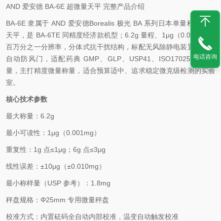
AND 爱安德 BA-6E 超微量天平 完整产品介绍
BA-6E 隶属于 AND 爱安德Borealis 极光 BA 系列日本单量程超微量
天平，是 BA-6TE 同精度经济款机型；6.2g 量程、1μg（0.001mg）
百万分之一分辨率，分体式抗干扰结构，标配无风除静电装置、红外
电话咨询
自动防风门，适配药典 GMP、GLP、USP41、ISO17025 合规称
量，主打精度微量称量，适合预算适中、追求稳定微克级检测的实验
室。
核心技术参数
最大称量：6.2g
最小可读性：1μg（0.001mg）
重复性：1g 点≤1μg；6g 点≤3μg
线性误差：±10μg（±0.010mg）
最小称样量（USP 参考）：1.8mg
秤盘规格：Φ25mm 专用微量秤盘
校准方式：内置砝码全自动内部校准，温变自动触发校准