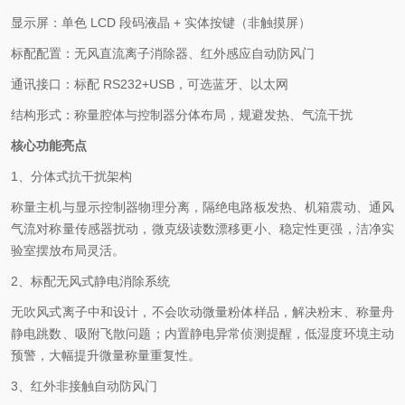
显示屏：单色 LCD 段码液晶 + 实体按键（非触摸屏）
标配配置：无风直流离子消除器、红外感应自动防风门
通讯接口：标配 RS232+USB，可选蓝牙、以太网
结构形式：称量腔体与控制器分体布局，规避发热、气流干扰
核心功能亮点
1、分体式抗干扰架构
称量主机与显示控制器物理分离，隔绝电路板发热、机箱震动、通风
气流对称量传感器扰动，微克级读数漂移更小、稳定性更强，洁净实
验室摆放布局灵活。
2、标配无风式静电消除系统
无吹风式离子中和设计，不会吹动微量粉体样品，解决粉末、称量舟
静电跳数、吸附飞散问题；内置静电异常侦测提醒，低湿度环境主动
预警，大幅提升微量称量重复性。
3、红外非接触自动防风门