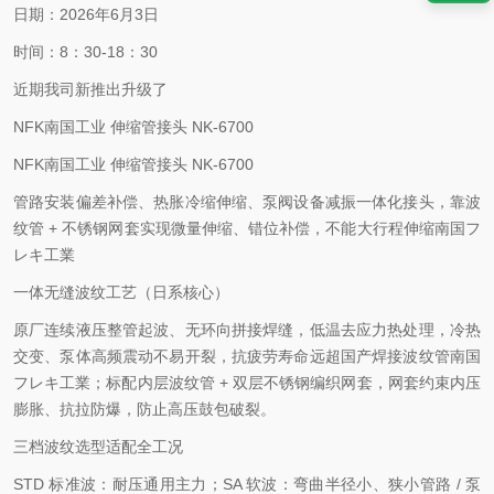
日期：2026年6月3日
时间：8：30-18：30
近期我司新推出升级了
NFK南国工业 伸缩管接头 NK-6700
NFK南国工业 伸缩管接头 NK-6700
管路安装偏差补偿、热胀冷缩伸缩、泵阀设备减振一体化接头，靠波
纹管 + 不锈钢网套实现微量伸缩、错位补偿，不能大行程伸缩南国フ
レキ工業
一体无缝波纹工艺（日系核心）
原厂连续液压整管起波、无环向拼接焊缝，低温去应力热处理，冷热
交变、泵体高频震动不易开裂，抗疲劳寿命远超国产焊接波纹管南国
フレキ工業；标配内层波纹管 + 双层不锈钢编织网套，网套约束内压
膨胀、抗拉防爆，防止高压鼓包破裂。
三档波纹选型适配全工况
STD 标准波：耐压通用主力；SA 软波：弯曲半径小、狭小管路 / 泵