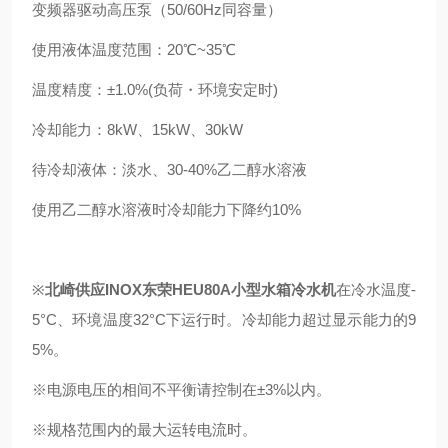
变频器驱动高压泵（50/60Hz同容量）
使用液体温度范围：20℃~35℃
温度精度：±1.0%(负荷・环境安定时)
冷却能力：8kW、15kW、30kW
待冷却液体：淡水、30-40%乙二醇水溶液
使用乙二醇水溶液时冷却能力下降约10%
※
北崎供应INOX东荣HEU80A小型水箱冷水机
在冷水温度-
5°C、环境温度32°C下运行时。冷却能力超过显示能力的9
5%。
※电源电压的相间不平衡请控制在±3%以内。
※规格范围内的最大运转电流时。