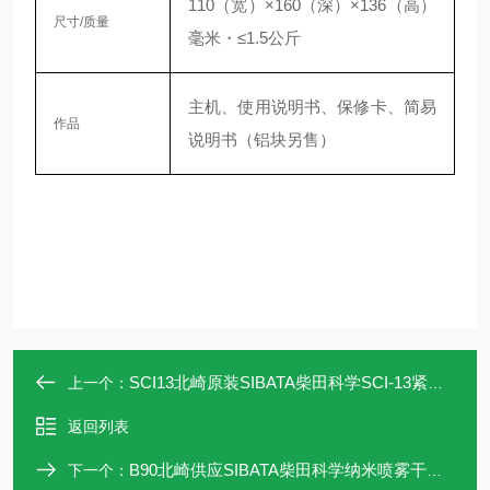
110（宽）×160（深）×136（高）
尺寸/质量
毫米・≤1.5公斤
主机、使用说明书、保修卡、简易
作品
说明书（铝块另售）
SCI13北崎原装SIBATA柴田科学SCI-13紧凑型培养箱
上一个：
返回列表
B90北崎供应SIBATA柴田科学纳米喷雾干燥机B-90
下一个：