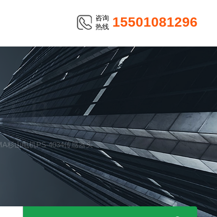
咨询
15501081296
热线
TER
AMA杉山电机PS-4034传感器头