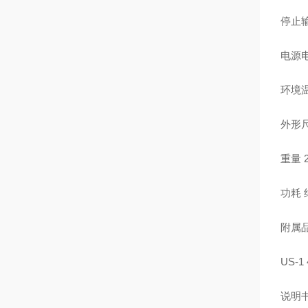
停止输
电源电压
环境温
外形尺寸
重量 
功耗 
附属品
US-
说明