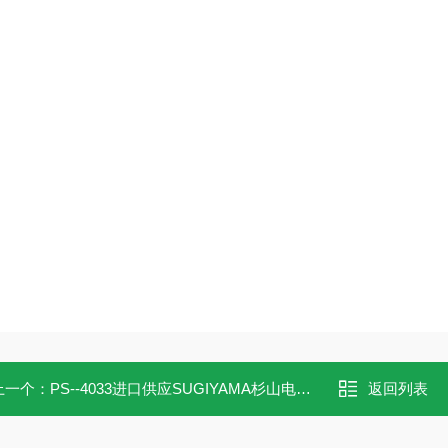
上一个：
PS--4033进口供应SUGIYAMA杉山电机传感器头PS-4033
返回列表