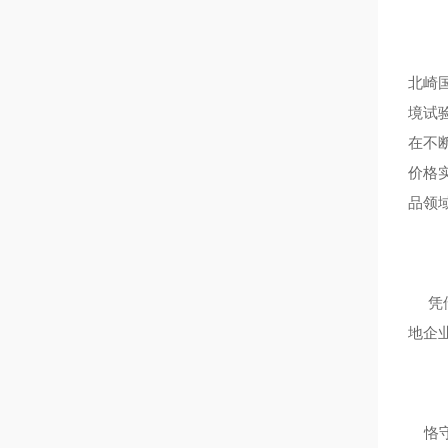
北崎
境试
在不
价格
品领
凭借
地企
恪守