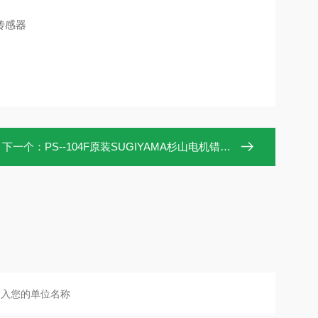
传感器
下一个：
PS--104F原装SUGIYAMA杉山电机错误检测器PS-104F