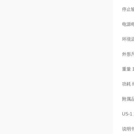
停止输
电源电
环境温
外形尺
重量 
功耗 
附属品
US-
说明