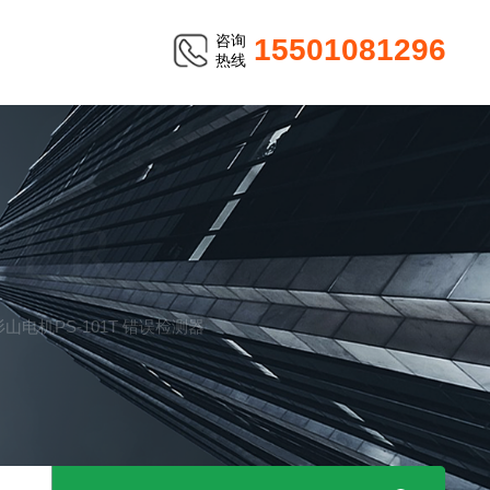
咨询
15501081296
热线
TER
A杉山电机PS-101T 错误检测器