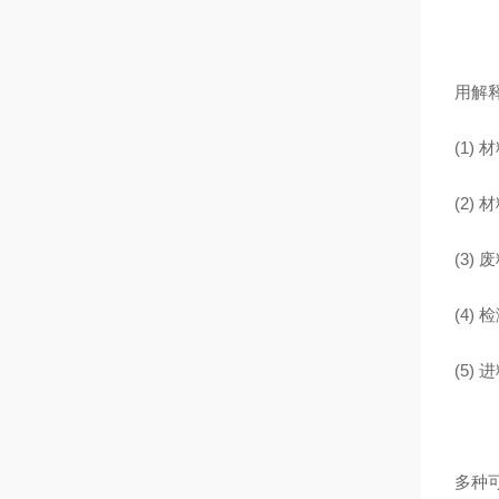
用解
(1)
(2
(3)
(4
(5
多种