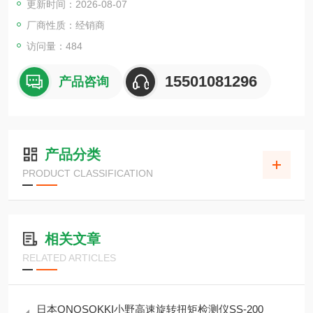
更新时间：2026-08-07
Armangyo安博产业ARM丰和用鉄生爪P1.5
ASAHI-FUJIKOSHI旭精工UCF208方形法兰型单元
厂商性质：经销商
ASAHI日本进口外球面带座轴承UCFL209
访问量：484
ASAHI日本进口外球面带座轴承UCFL210
ASAHI
15501081296
产品咨询
产品分类
PRODUCT CLASSIFICATION
相关文章
RELATED ARTICLES
日本ONOSOKKI小野高速旋转扭矩检测仪SS-200