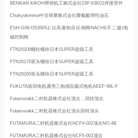
BENKAN KIKOH
辨馆机工株式会社
23P-EB011
焊接管件
Chukyokenma
中京研磨株式会社聚氨酯弹性油石
ESH-G06-D5350S1-11
高速响应比例阀
NACHI(
不二越
)
电
磁控制阀
FTN20100
螺柱螺栓日本
SUPER
超级工具
FTN20175
双头螺栓日本
SUPER
超级工具
FTN20200
双头螺栓日本
SUPER
超级工具
FUKUTA
富田电机通用三相感应腿式电机
AEEF-90L-F
Futamurakk
二村机器株式会社顶尖，回转顶尖
Futamurakk
二村机器株式会社顶尖回转顶尖
FUTAMURA
二村机器株式会社
NCF4-002
顶尖
NO.4B
FUTAMURA
二村机器株式会社
NCF5-001
顶尖