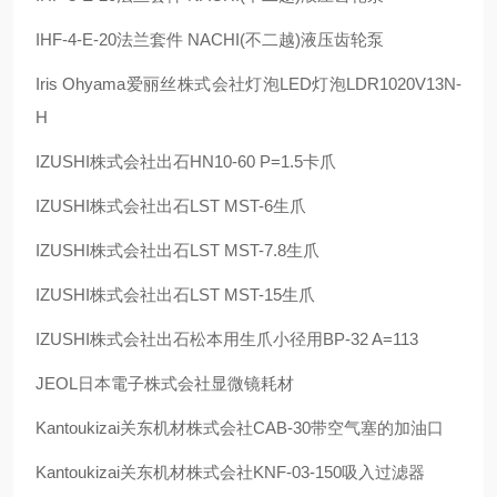
IHF-4-E-20
法兰套件
NACHI(
不二越
)
液压齿轮泵
Iris Ohyama
爱丽丝株式会社灯泡
LED
灯泡
LDR1020V13N-
H
IZUSHI
株式会社出石
HN10-60 P=1.5
卡爪
IZUSHI
株式会社出石
LST MST-6
生爪
IZUSHI
株式会社出石
LST MST-7.8
生爪
IZUSHI
株式会社出石
LST MST-15
生爪
IZUSHI
株式会社出石松本用生爪小径用
BP-32 A=113
JEOL
日本電子株式会社显微镜耗材
Kantoukizai
关东机材株式会社
CAB-30
带空气塞的加油口
Kantoukizai
关东机材株式会社
KNF-03-150
吸入过滤器