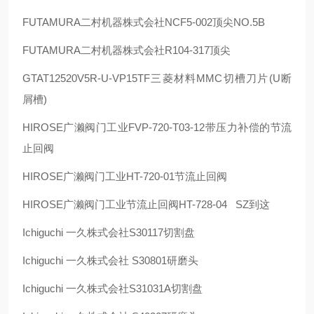
FUTAMURA
二村机器株式会社
NCF5-002
顶尖
NO.5B
FUTAMURA
二村机器株式会社
R104-317
顶尖
GTAT12520V5R-U-VP15TF
三菱材料
MMC
切槽刀片
(U
断
屑槽
)
HIROSE
广濑阀门工业
FVP-720-T03-12
带压力补偿的节流
止回阀
HIROSE
广濑阀门工业
HT-720-01
节流止回阀
HIROSE
广濑阀门工业节流止回阀
HT-728-04
SZ
到这
Ichiguchi
一久株式会社
S30117
切割盘
Ichiguchi
一久株式会社
S30801
研磨头
Ichiguchi
一久株式会社
S31031A
切割盘