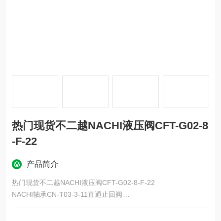
热门现货不二越NACHI液压阀CFT-G02-8
-F-22
产品简介
热门现货不二越NACHI液压阀CFT-G02-8-F-22
NACHI轴承CN-T03-3-11直通止回阀
NACHI液压阀流量控制器CFT-G02-8-F-22 FT型流量控制