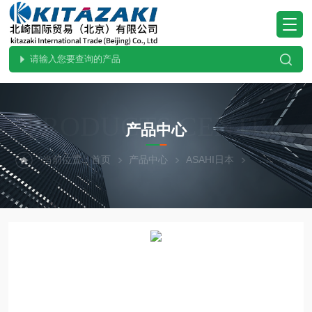
PRODUCTS CENTER
产品中心
当前位置：
首页
产品中心
ASAHI日本
热门现货-北