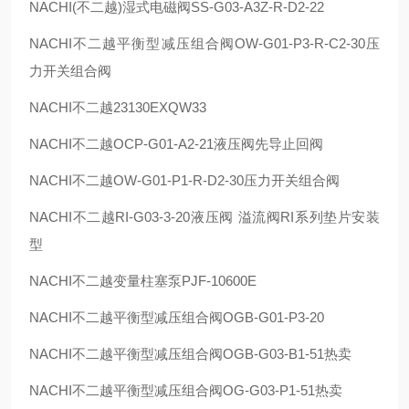
NACHI(
不二越
)
湿式电磁阀
SS-G03-A3Z-R-D2-22
NACHI
不二越平衡型减压组合阀
OW-G01-P3-R-C2-30
压
力开关组合阀
NACHI
不二越
23130EXQW33
NACHI
不二越
OCP-G01-A2-21
液压阀先导止回阀
NACHI
不二越
OW-G01-P1-R-D2-30
压力开关组合阀
NACHI
不二越
RI-G03-3-20
液压阀 溢流阀
RI
系列垫片安装
型
NACHI
不二越变量柱塞泵
PJF-10600E
NACHI
不二越平衡型减压组合阀
OGB-G01-P3-20
NACHI
不二越平衡型减压组合阀
OGB-G03-B1-51
热卖
NACHI
不二越平衡型减压组合阀
OG-G03-P1-51
热卖