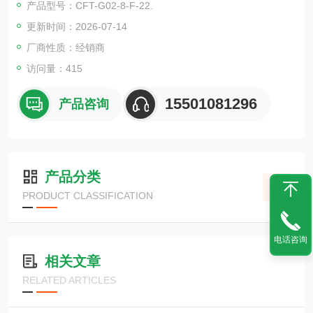
产品型号：CFT-G02-8-F-22.
更新时间：2026-07-14
厂商性质：经销商
访问量：415
15501081296
产品咨询
产品分类
PRODUCT CLASSIFICATION
电话咨询
相关文章
RELATED ARTICLES