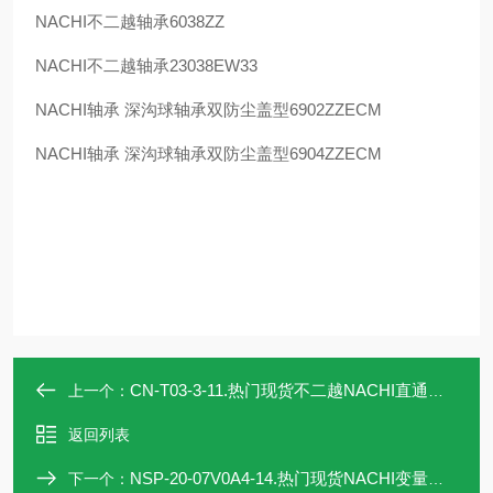
NACHI
不二越轴承
6038ZZ
NACHI
不二越轴承
23038EW33
NACHI
轴承 深沟球轴承双防尘盖型
6902ZZECM
NACHI
轴承 深沟球轴承双防尘盖型
6904ZZECM
CN-T03-3-11.热门现货不二越NACHI直通止回阀CN-T03-3-11
上一个：
返回列表
NSP-20-07V0A4-14.热门现货NACHI变量泵机组NSP-20-07V0A4-14
下一个：