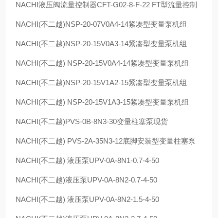
NACHI
液压阀流量控制器
CFT-G02-8-F-22 FT
型流量控制
NACHI(
不二越
)NSP-20-07V0A4-14
紧凑型变量泵机组
NACHI(
不二越
)NSP-20-15V0A3-14
紧凑型变量泵机组
NACHI(
不二越
) NSP-20-15V0A4-14
紧凑型变量泵机组
NACHI(
不二越
)NSP-20-15V1A2-15
紧凑型变量泵机组
NACHI(
不二越
) NSP-20-15V1A3-15
紧凑型变量泵机组
NACHI(
不二越
)PVS-0B-8N3-30
变量柱塞泵现货
NACHI(
不二越
) PVS-2A-35N3-12
底脚安装型变量柱塞泵
NACHI(
不二越
)
液压泵
UPV-0A-8N1-0.7-4-50
NACHI(
不二越
)
液压泵
UPV-0A-8N2-0.7-4-50
NACHI(
不二越
)
液压泵
UPV-0A-8N2-1.5-4-50