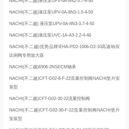
NACHI(
不二越
)
液压泵
UPV-0A-8N2-3.7-4-50
NACHI(
不二越
)
液压泵
UPV-0A-8N3-1.5-4-50
NACHI(
不二越
)
液压泵
UPV-0A-8N3-3.7-4-50
NACHI(
不二越
)
液压泵
UVC-1A-A3-2.2-4-40
NACHI(
不二越
)
优势品牌
!EHA-PD2-1006-D2-10
高速响应
比例阀专用放大器
NACHI(
不二越
)6906-2NSECM
轴承
NACHI(
不二越
)CFT-G02-8-F-22
流量控制阀
NACHI
垫片安
装型
NACHI(
不二越
)CFT-G02-30-22
流量控制阀
NACHI(
不二越
)CFT-G02-30-F-22
流量控制阀
NACHI
垫片
安装型