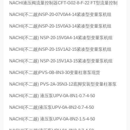
NACHI
液压阀流量控制器
CFT-G02-8-F-22 FT
型流量控制
NACHI(
不二越
)NSP-20-07V0A4-14
紧凑型变量泵机组
NACHI(
不二越
)NSP-20-15V0A3-14
紧凑型变量泵机组
NACHI(
不二越
) NSP-20-15V0A4-14
紧凑型变量泵机组
NACHI(
不二越
)NSP-20-15V1A2-15
紧凑型变量泵机组
NACHI(
不二越
) NSP-20-15V1A3-15
紧凑型变量泵机组
NACHI(
不二越
)PVS-0B-8N3-30
变量柱塞泵现货
NACHI(
不二越
) PVS-2A-35N3-12
底脚安装型变量柱塞泵
NACHI(
不二越
)
液压泵
UPV-0A-8N1-0.7-4-50
NACHI(
不二越
)
液压泵
UPV-0A-8N2-0.7-4-50
NACHI(
不二越
)
液压泵
UPV-0A-8N2-1.5-4-50