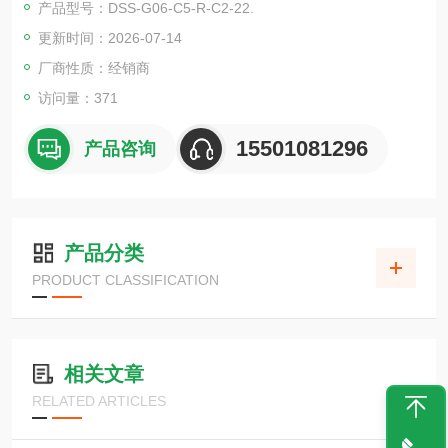
产品型号：DSS-G06-C5-R-C2-22.
更新时间：2026-07-14
厂商性质：经销商
访问量：371
15501081296
产品咨询
产品分类
PRODUCT CLASSIFICATION
相关文章
RELATED ARTICLES