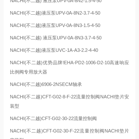
NACHI(
不二越
)
液压泵
UPV-0A-8N2-1.5-4-50
NACHI(
不二越
)
液压泵
UPV-0A-8N2-3.7-4-50
NACHI(
不二越
)
液压泵
UPV-0A-8N3-1.5-4-50
NACHI(
不二越
)
液压泵
UPV-0A-8N3-3.7-4-50
NACHI(
不二越
)
液压泵
UVC-1A-A3-2.2-4-40
NACHI(
不二越
)
优势品牌
!EHA-PD2-1006-D2-10
高速响应
比例阀专用放大器
NACHI(
不二越
)6906-2NSECM
轴承
NACHI(
不二越
)CFT-G02-8-F-22
流量控制阀
NACHI
垫片安
装型
NACHI(
不二越
)CFT-G02-30-22
流量控制阀
NACHI(
不二越
)CFT-G02-30-F-22
流量控制阀
NACHI
垫片