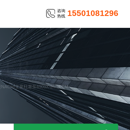
咨询
15501081296
热线
TER
货NACHI变量柱塞泵6909X-2NSECM