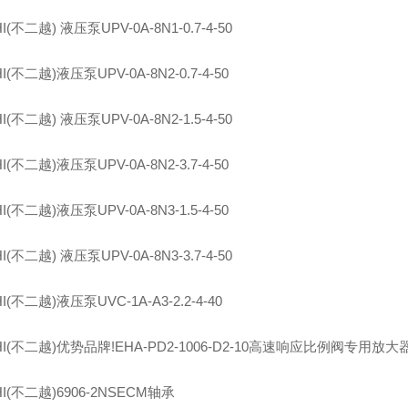
I(
不二越
)
液压泵
UPV-0A-8N1-0.7-4-50
I(
不二越
)
液压泵
UPV-0A-8N2-0.7-4-50
I(
不二越
)
液压泵
UPV-0A-8N2-1.5-4-50
I(
不二越
)
液压泵
UPV-0A-8N2-3.7-4-50
I(
不二越
)
液压泵
UPV-0A-8N3-1.5-4-50
I(
不二越
)
液压泵
UPV-0A-8N3-3.7-4-50
I(
不二越
)
液压泵
UVC-1A-A3-2.2-4-40
I(
不二越
)
优势品牌
!EHA-PD2-1006-D2-10
高速响应比例阀专用放大
I(
不二越
)6906-2NSECM
轴承