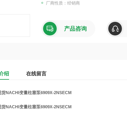
厂商性质：经销商
产品咨询
介绍
在线留言
货NACHI变量柱塞泵6909X-2NSECM
货NACHI变量柱塞泵6909X-2NSECM