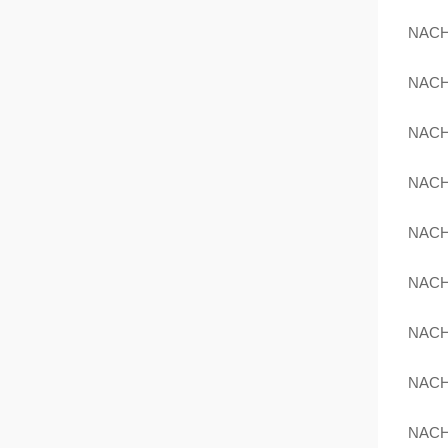
NACH
NACH
NACH
NACH
NACH
NACH
NACH
NACH
NACH