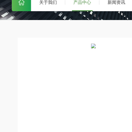
关于我们
产品中心
新闻资讯