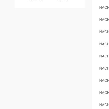
NACH
NACH
NACH
NACH
NACH
NACH
NACH
NACH
NACH