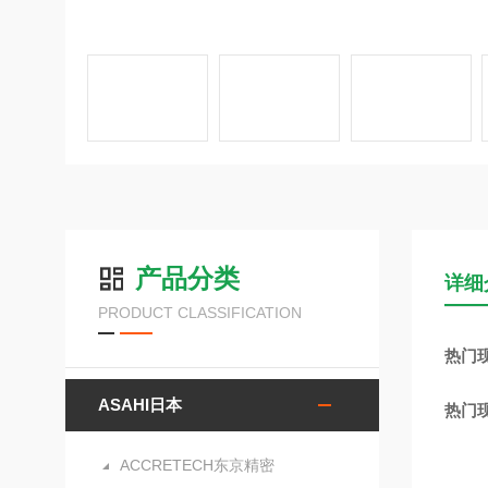
产品分类
详细
PRODUCT CLASSIFICATION
热门现
ASAHI日本
热门现
ACCRETECH东京精密