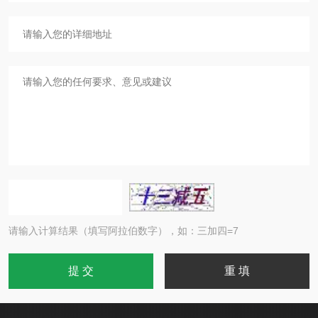
请输入计算结果（填写阿拉伯数字），如：三加四=7