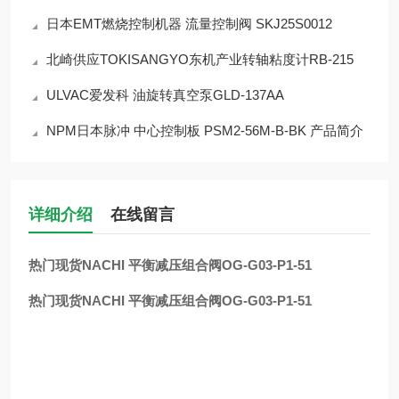
日本EMT燃烧控制机器 流量控制阀 SKJ25S0012
北崎供应TOKISANGYO东机产业转轴粘度计RB-215
ULVAC爱发科 油旋转真空泵GLD-137AA
NPM日本脉冲 中心控制板 PSM2‑56M‑B‑BK 产品简介
详细介绍
在线留言
热门现货NACHI 平衡减压组合阀OG-G03-P1-51
热门现货NACHI 平衡减压组合阀OG-G03-P1-51