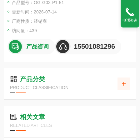
产品型号：OG-G03-P1-51.
更新时间：2026-07-14
电话咨询
厂商性质：经销商
访问量：439
15501081296
产品咨询
产品分类
PRODUCT CLASSIFICATION
相关文章
RELATED ARTICLES