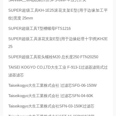
SUPER
超级工具
KH-1E25
滚花支架
E
型
(
用于边缘加工平
纹
)
宽度
25mm
SUPER
超级工具
T
型槽螺母
FTS1216
SUPER
超级工具滚花支架
E
型
(
用于边缘处理十字绣
)KH2E
25
SUPER
超级工具双头螺栓
M20
总长度
250 FTN20250
TAISEI KOGYO CO,LTD
大生工业
F-913-1
过滤器滤筒式过
滤器滤芯
Taiseikogyo
大生工業株式会社 过滤芯
SFG-06-150W
Taiseikogyo
大生工業株式会社 过滤芯
SFN-04-60K
Taiseikogyo
大生工業株式会社
SFN-03-150K
过滤芯