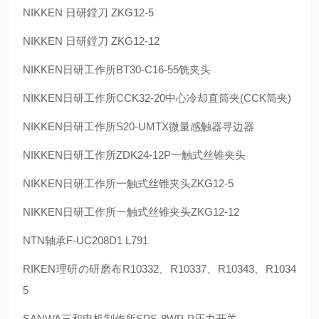
NIKKEN
日研鏜刀
ZKG12-5
NIKKEN
日研鏜刀
ZKG12-12
NIKKEN
日研工作所
BT30-C16-55
铣夹头
NIKKEN
日研工作所
CCK32-20
中心冷却直筒夹
(CCK
筒夹
)
NIKKEN
日研工作所
S20-UMTX
微量感触器寻边器
NIKKEN
日研工作所
ZDK24-12P
一触式丝锥夹头
NIKKEN
日研工作所一触式丝锥夹头
ZKG12-5
NIKKEN
日研工作所一触式丝锥夹头
ZKG12-12
NTN
轴承
F-UC208D1 L791
RIKEN
理研の研磨布
R10332
、
R10337
、
R10343
、
R1034
5
SANWA
三和电机制作所
SPS-8WP-P
压力开关