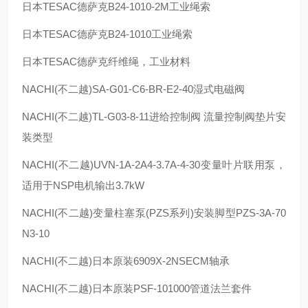
日本
TESAC
德萨克
B24-1010-2M
工业绳索
日本
TESAC
德萨克
B24-1010
工业绳索
日本
TESAC
德萨克纤维绳，工业材料
NACHI(
不二越
)SA-G01-C6-BR-E2-40
湿式电磁阀
NACHI(
不二越
)TL-G03-8-11
进给控制阀 流量控制阀垫片安
装类型
NACHI(
不二越
)UVN-1A-2A4-3.7A-4-30
变量叶片联用泵，
适用于
NSP
电机输出
3.7kW
NACHI(
不二越
)
变量柱塞泵
(PZS
系列
)
安装脚型
PZS-3A-70
N3-10
NACHI(
不二越
)
日本原装
6909X-2NSECM
轴承
NACHI(
不二越
)
日本原装
PSF-101000
管道法兰套件