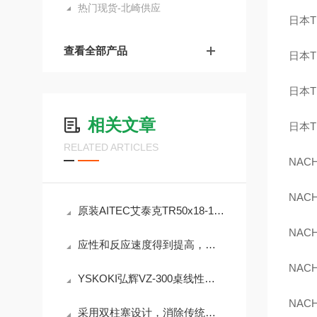
热门现货-北崎供应
日本
T
查看全部产品
日本
T
日本
T
相关文章
日本
T
RELATED ARTICLES
NACH
NACH
原装AITEC艾泰克TR50x18-16BD-4环形照明检查用灯
NACH
应性和反应速度得到提高，稳定所需时间大约减半 ALE1502
NACH
YSKOKI弘辉VZ-300桌线性自动送料机一款适配桌面级加工场景的半自动送料设备
NACH
采用双柱塞设计，消除传统泵的流量波动，提升实验/生产精度NP-CX-06