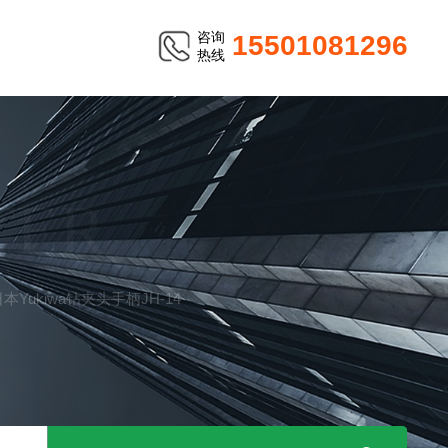
咨询
15501081296
热线
TER
日本Yukiwa钻夹头手柄JH-14