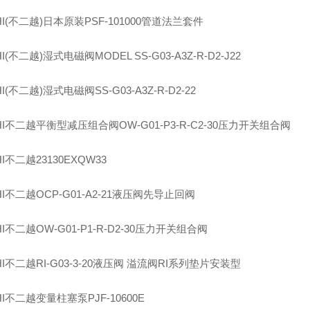
I(
不二越
)
日本原装
PSF-101000
管道法兰套件
I(
不二越
)
湿式电磁阀
MODEL SS-G03-A3Z-R-D2-J22
I(
不二越
)
湿式电磁阀
SS-G03-A3Z-R-D2-22
I
不二越平衡型减压组合阀
OW-G01-P3-R-C2-30
压力开关组合阀
I
不二越
23130EXQW33
I
不二越
OCP-G01-A2-21
液压阀先导止回阀
I
不二越
OW-G01-P1-R-D2-30
压力开关组合阀
I
不二越
RI-G03-3-20
液压阀 溢流阀
RI
系列垫片安装型
I
不二越变量柱塞泵
PJF-10600E