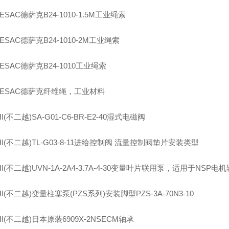
ESAC
德萨克
B24-1010-1.5M
工业绳索
ESAC
德萨克
B24-1010-2M
工业绳索
ESAC
德萨克
B24-1010
工业绳索
ESAC
德萨克纤维绳，工业材料
I(
不二越
)SA-G01-C6-BR-E2-40
湿式电磁阀
I(
不二越
)TL-G03-8-11
进给控制阀 流量控制阀垫片安装类型
I(
不二越
)UVN-1A-2A4-3.7A-4-30
变量叶片联用泵，适用于
NSP
电机
I(
不二越
)
变量柱塞泵
(PZS
系列
)
安装脚型
PZS-3A-70N3-10
I(
不二越
)
日本原装
6909X-2NSECM
轴承