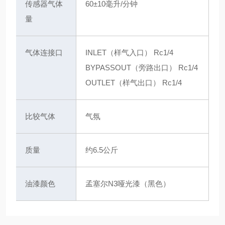
传感器气体
60±10毫升/分钟
量
气体连接口
INLET（样气入口） Rc1/4
BYPASSOUT（旁路出口） Rc1/4
OUTLET（样气出口） Rc1/4
比较气体
气氛
质量
约6.5公斤
油漆颜色
孟塞尔N3哑光漆（黑色）