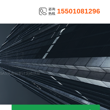
咨询
15501081296
热线
TER
R-5AS光谱辐射计北崎供应