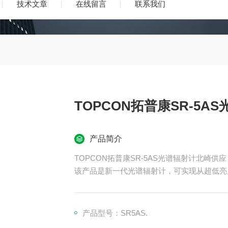
技术文章
在线留言
联系我们
TOPCON拓普康SR-5A
产品简介
TOPCON拓普康SR-5AS光谱辐射计北崎供应
该产品是新一代光谱辐射计，可实现从超低亮
它支持在1&amp;#176;测量角度下从0.000
围扩展至500,000,000 cd/m&amp;#178;，
无需使用外部ND滤镜即可测量超高亮度LED
产品型号：SR5AS.