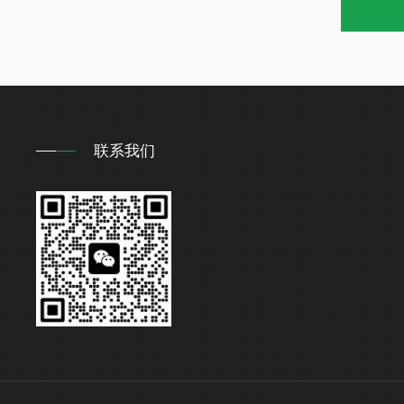
重
重
联系我们
偏
界
电
功