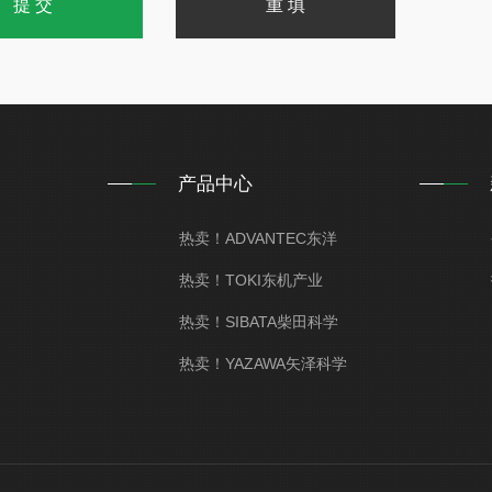
2
1.5%：0.0005 – 0.005 cd/m
(*2)
2
复性：亮度
0.4%：0.005 – 0.1 cd/m
2
0.3%：0.1 cd/m
–
2
0.005：0.0005 – 0.005 cd/m
(*3)
2
复性：色度
0.0015：0.005 – 0.1 cd/m
产品中心
2
0.0005：0.1 cd/m
–
热卖！ADVANTEC东洋
振特性
亮度 1% 或更低 光谱辐射亮度 2% 或更低 (4
热卖！TOKI东机产业
热卖！SIBATA柴田科学
面
RS-232C、USB 3.0
热卖！YAZAWA矢泽科学
源
专用交流适配器 AC100 – 240V (50/60Hz
耗
约30W