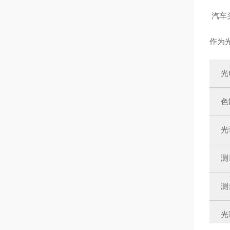
⁠ 汽
作为
光
色
光
测
测
光