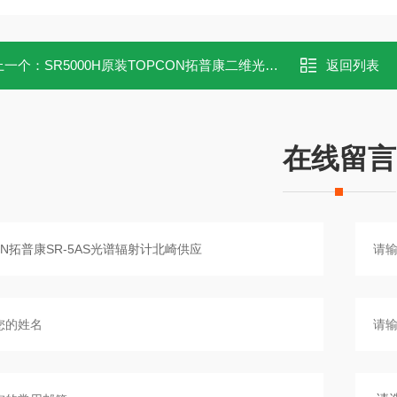
长精度
±0.3nm *In Hg 发射线
上一个：
SR5000H原装TOPCON拓普康二维光谱辐射计SR-5000H
返回列表
量波长范围
380 – 780纳米
长分辨率
1纳米
在线留言
自动、手动（积分时间/频率）、外部同
量模式
率）
-1
-2
-1
量细节
·m
·nm
光谱辐射亮度：W·sr
–
1
-2
･
辐射亮度 Le：W・sr
m
、亮度 L
CIE1931 色品坐标 xy、CIE1976 色品坐标
量功能
三刺激值 XYZ、相关色温 (Tc;k)、偏差 (
主波长 (nm)、峰值波长 (nm)、CIE 颜色系