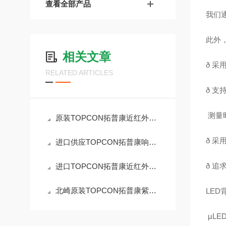
查看全部产品
我们
此外
相关文章
ð 
RELATED ARTICLES
ð 支持
⁠ 
原装TOPCON拓普康近红外光谱仪SR-NIR
ð 
进口供应TOPCON拓普康响应度色彩亮度计RD-80SA
ð 
进口TOPCON拓普康近红外光谱仪SR-NIR
北崎原装TOPCON拓普康紫外线强度计UVR-300
LE
⁠ µ