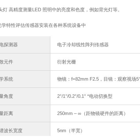
车头灯 高精度测量LED 照明中的亮度和色度，例如背光灯等。⁠
光学特性评估传感器安装在各种系统设备中
电探测器
电子冷却线性阵列传感器
散元件
衍射光栅
学系统
物镜：f=82mm F2.5，目镜：观察视场5
量角度
2°/1°/0.2°/0.1° *电动切换型
量距离
250mm – ∞（距物镜硬件的距离）
谱波长宽度
5nm（半宽）