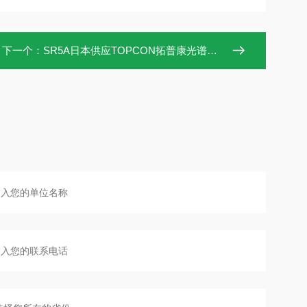
下一个：
SR5A日本供应TOPCON拓普康光谱辐射计SR-5A
步信号输入、FIX（积分时间/频
-2
v：cd･m
 u'v'
DUV)
统 2°/10°