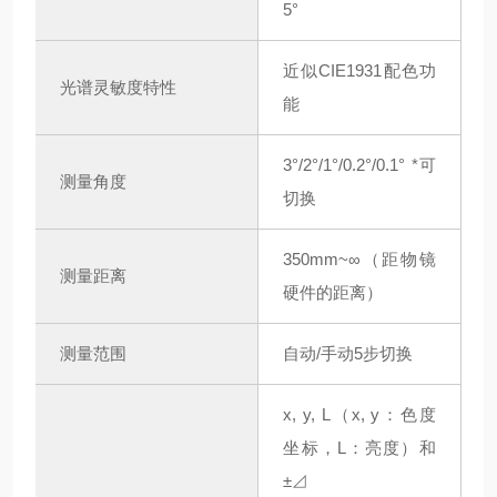
5°
近似CIE1931配色功
光谱灵敏度特性
能
3°/2°/1°/0.2°/0.1° *可
测量角度
切换
350mm~∞（距物镜
测量距离
硬件的距离）
测量范围
自动/手动5步切换
x, y, L（x, y：色度
坐标，L：亮度）和
±⊿