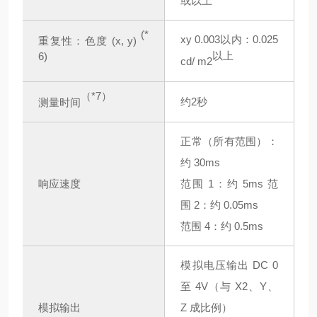
或以上
(*
xy 0.003以内：0.025
重复性：色度 (x, y)
以上
6)
cd/
m2
（*7）
约2秒
测量时间
正常（所有范围）：
约 30ms
响应速度
范围 1：约 5ms 范
围 2：约 0.05ms
范围 4：约 0.5ms
模拟电压输出 DC 0
至 4V（与 X2、Y、
模拟输出
Z 成比例）