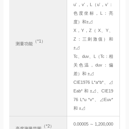
u'，v'，L（u'，v'：
色度坐标，L：亮
度）和±⊿
X，Y，Z（ X、Y、
Z：三刺激值）和
（*1）
测量功能
±⊿
Tc、duv、L（Tc：相
关色温，duv：偏
差）和 ±⊿
CIE1976 L*a*b*、⊿
Eab* 和 ±⊿、CIE19
76 L*u *v*、⊿Euv*
和 ±⊿
0.00005～1,200,000
（*2）
亮度测量范围