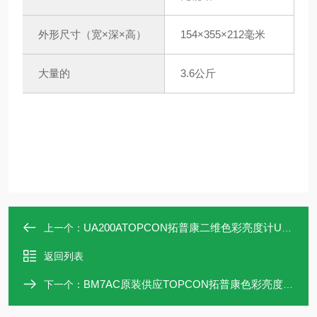
外形尺寸（宽×深×高）
154×355×212毫米
大量的
3.6公斤
UA200ATOPCON拓普康二维色彩亮度计UA-200A北崎
上一个：
返回列表
BM7AC原装供应TOPCON拓普康色彩亮度计BM-7AC
下一个：