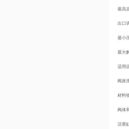
最高温
出口
最小压
最大解
适用温
阀座泄
材料物
阀体和
活塞缸