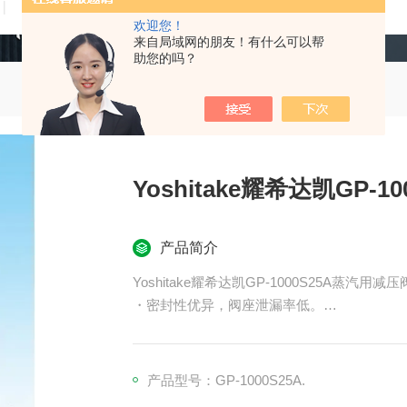
技术文章
在线留言
联系我们
欢迎您！
来自局域网的朋友！有什么可以帮
助您的吗？
Yoshitake耀希达凯GP-
产品简介
Yoshitake耀希达凯GP-1000S25A蒸汽用减压
・密封性优异，阀座泄漏率低。
・不锈钢（驱动部：活塞和气缸）
产品型号：GP-1000S25A.