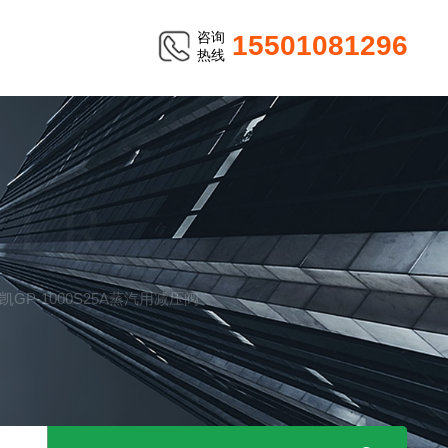
咨询
15501081296
热线
TER
耀希达凯GP-1000S25A蒸汽用减压阀