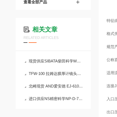
查看全部产品
特征由
相关文章
格式
RELATED ARTICLES
规范
公称直径
现货供应SIBATA柴田科学MP-Σ100HNⅡ便携式微型空气采样泵
适用
TFW-100 拉姆达膜厚计镜头清洁、光源更换保养维修步骤
连接JI
北崎现货 AND爱安德 EJ-610B 个人天平
进口供应NS精密科学NP-D-702A 防爆柱塞泵
入口压力
出口压力