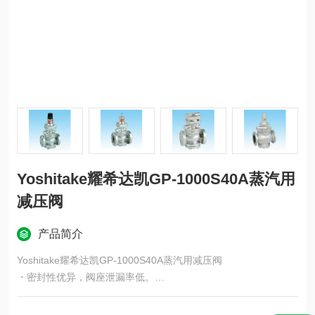
Yoshitake耀希达凯GP-1000S40A蒸汽用
减压阀
产品简介
Yoshitake耀希达凯GP-1000S40A蒸汽用减压阀
・密封性优异，阀座泄漏率低。
・不锈钢（驱动部：活塞和气缸）