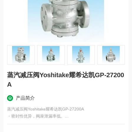
蒸汽减压阀Yoshitake耀希达凯GP-27200
A
产品简介
蒸汽减压阀Yoshitake耀希达凯GP-27200A
・密封性优异，阀座泄漏率低。
・不锈钢（驱动部：活塞和气缸）