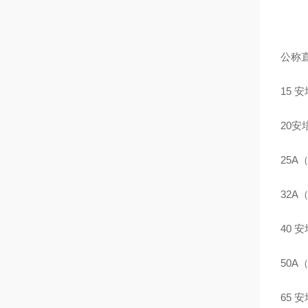
公称直
15 安
20安培（
25A（1
32A（1
40 安培
50A（2
65 安培