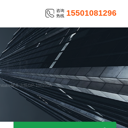
咨询
15501081296
热线
TER
itake耀希达凯GP-100250A