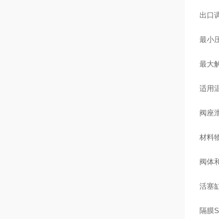
出口
最小压
最大解
适用温
阀座泄
材料物
阀体和
活塞缸C
隔膜S