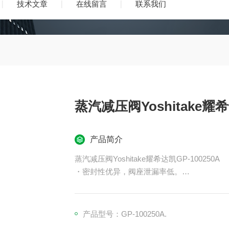
技术文章
在线留言
联系我们
蒸汽减压阀Yoshitake耀希
产品简介
蒸汽减压阀Yoshitake耀希达凯GP-100250A
・密封性优异，阀座泄漏率低。
・用于低压控制
产品型号：GP-100250A.