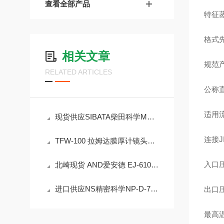
查看全部产品
特征
格式
相关文章
规范
RELATED ARTICLES
公称直径
适用
现货供应SIBATA柴田科学MP-Σ100HNⅡ便携式微型空气采样泵
连接JI
TFW-100 拉姆达膜厚计镜头清洁、光源更换保养维修步骤
入口压力
北崎现货 AND爱安德 EJ-610B 个人天平
进口供应NS精密科学NP-D-702A 防爆柱塞泵
出口压力
最高温