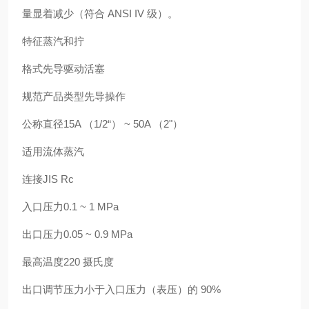
量显着减少（符合 ANSI IV 级）。
特征蒸汽和拧
格式先导驱动活塞
规范产品类型先导操作
公称直径15A （1/2“） ~ 50A （2"）
适用流体蒸汽
连接JIS Rc
入口压力0.1 ~ 1 MPa
出口压力0.05 ~ 0.9 MPa
最高温度220 摄氏度
出口调节压力小于入口压力（表压）的 90%