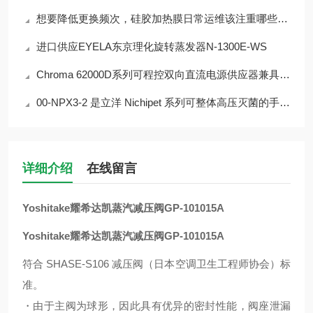
想要降低更换频次，硅胶加热膜日常运维该注重哪些细节？
进口供应EYELA东京理化旋转蒸发器N-1300E-WS
Chroma 62000D系列可程控双向直流电源供应器兼具电源及负载特性62180D-1200
00-NPX3-2 是立洋 Nichipet 系列可整体高压灭菌的手动可调式微量移液器
详细介绍
在线留言
Yoshitake耀希达凯蒸汽减压阀GP-101015A
Yoshitake耀希达凯蒸汽减压阀GP-101015A
符合 SHASE-S106 减压阀（日本空调卫生工程师协会）标
准。
・由于主阀为球形，因此具有优异的密封性能，阀座泄漏