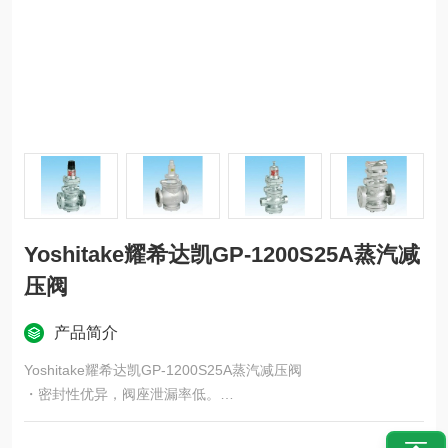
Yoshitake耀希达凯GP-1200S25A蒸汽减
压阀
产品简介
Yoshitake耀希达凯GP-1200S25A蒸汽减压阀
・密封性优异，阀座泄漏率低。
・遥控，压力调节方便。
・不锈钢（驱动部：活塞和气缸）