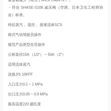
・符合 SHASE-S106 减压阀（空调、日本卫生工程师协
会）标准。
特征蒸汽， 遥控， 接液流体SCS
格式气动驾驶员操作
规范产品类型先导操作
公称直径15A （1/2“） ~ 50A （2"）
适用流体蒸汽
连接JIS 10KFF
入口压力0.1 ~ 1 MPa
出口压力0.05 ~ 0.9 MPa
最高温度220 摄氏度