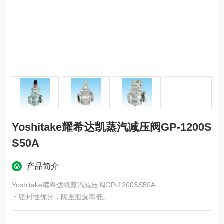
Yoshitake耀希达凯蒸汽减压阀GP-1200S
S50A
产品简介
Yoshitake耀希达凯蒸汽减压阀GP-1200SS50A
・密封性优异，阀座泄漏率低。
・可远程调节压力。
・接液部为不锈钢材质。