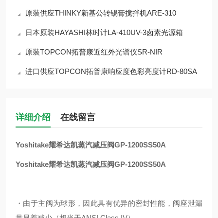
原装供应THINKY新基公转锡膏搅拌机ARE-310
日本原装HAYASHI林时计LA-410UV-3卤素光源箱
原装TOPCON拓普康近红外光谱仪SR-NIR
进口供应TOPCON拓普康响应度色彩亮度计RD-80SA
详细介绍
在线留言
Yoshitake耀希达凯蒸汽减压阀GP-1200SS50A
Yoshitake耀希达凯蒸汽减压阀GP-1200SS50A
・由于主阀为球形，因此具有优异的密封性能，阀座泄漏
量显着减少（相当于ANSI Class IV）。