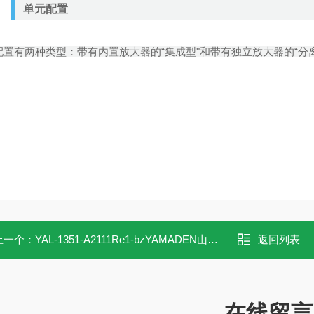
单元配置
配置有两种类型：带有内置放大器的“集成型"和带有独立放大器的“分离
上一个：
YAL-1351-A2111Re1-bzYAMADEN山本电机电容式液位开关YAL-13
返回列表
在线留言