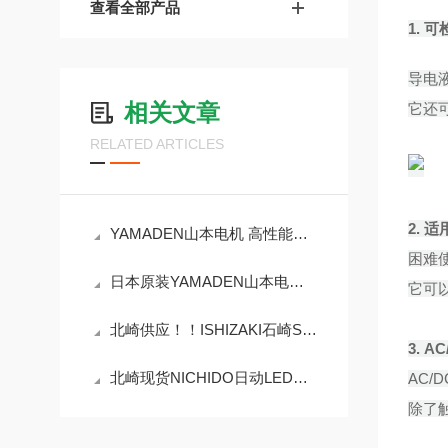
查看全部产品
1. 
导电
相关文章
它还
RELATED ARTICLES
2.
适
YAMADEN山本电机 高性能振动式限位开关 CV-310-RD
困难
日本原装YAMADEN山本电机 电容式液位开关YTE-13N2
它可以
北崎供应！！ISHIZAKI石崎SM-115-400卡盘阀
3.
A
北崎现货NICHIDO日动LED照明LEH-1P5W-CH-B
AC/
除了