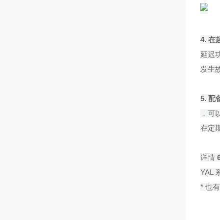
4. 在
延迟
发生
5.
配
，可
在定
详情
YAL
* 也