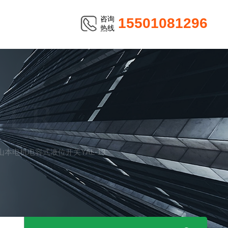
咨询
15501081296
热线
TER
ADEN山本电机电容式液位开关YAL-13