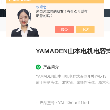
技术文章
在线留言
联系我们
欢迎您！
来自局域网的朋友！有什么可以帮
助您的吗？
YAMADEN山本电机电容式
产品简介
YAMADEN山本电机电容式液位开关YAL-13
适于检测液体、浆状物、腐蚀性液体、粉末和
可用于高温、低温、高压、真空等恶劣环境。
・消除了粘附和浮子型、电极型等问题。
・与大多数测量材料兼容，消除了传统电容型
产品型号：YAL-13n1-a1111re1