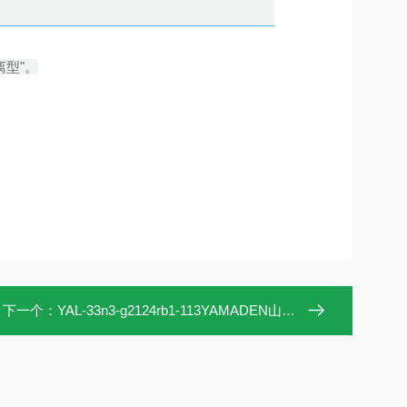
型"。
下一个：
YAL-33n3-g2124rb1-113YAMADEN山本电机YAL-33电容式液位开关