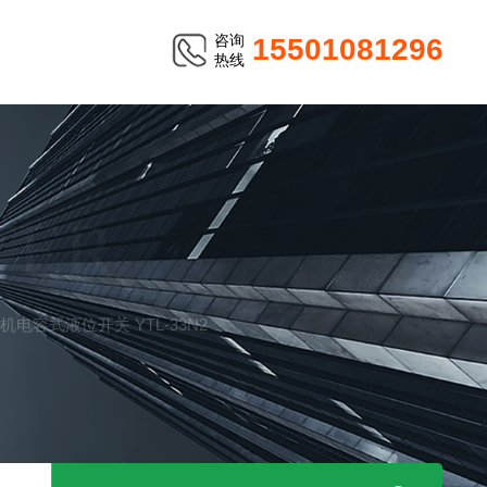
咨询
15501081296
热线
TER
电机电容式液位开关 YTL-33N2