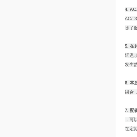
4.
A
AC/
除了触
5. 在
延迟
发生
6.
本
组合，
7.
配
，可
在定