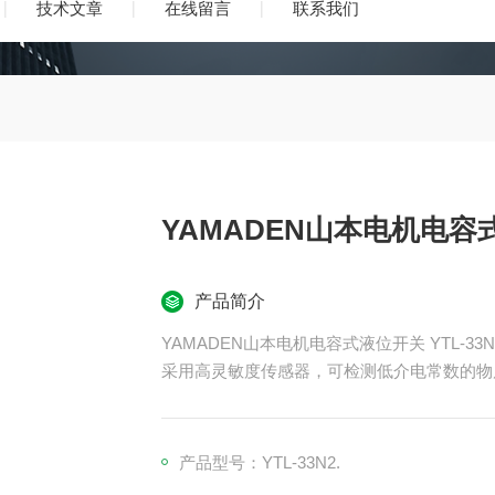
技术文章
在线留言
联系我们
YAMADEN山本电机电容式液
产品简介
YAMADEN山本电机电容式液位开关 YTL-33N
采用高灵敏度传感器，可检测低介电常数的物
・可通过一键式按钮进行简单调整。
・提供集成型和分离型。
・还提供本质安全防爆型（YTE 型）。
产品型号：YTL-33N2.