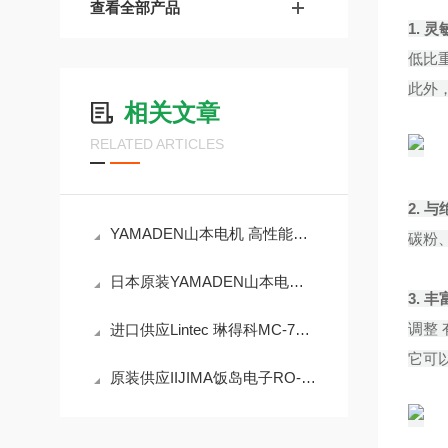
查看全部产品
1.
灵
低比
此外
相关文章
RELATED ARTICLES
2.
与
YAMADEN山本电机 高性能振动式限位开关 CV-310-RD
碳粉
日本原装YAMADEN山本电机 电容式液位开关YTE-13N2
3.
丰
调整
进口供应Lintec 琳得科MC-710可变质量流量控制器
它可
原装供应IIJIMA饭岛电子RO-105KS残氧计