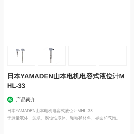
日本YAMADEN山本电机电容式液位计M
HL-33
产品简介
日本YAMADEN山本电机电容式液位计MHL-33
于测量液体、泥浆、腐蚀性液体、颗粒状材料、界面和气泡。
可用于高温、低温、高压、真空等恶劣环境。
・消除浮子型和超声波型等粘附和波浪等问题。