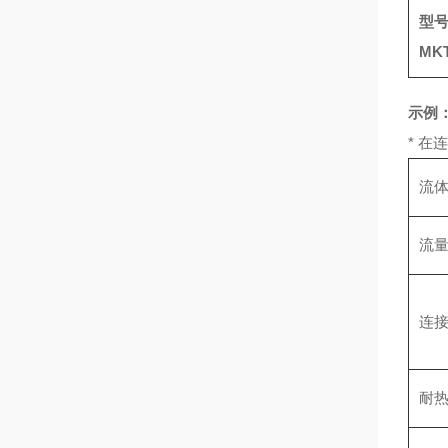
型
MK
示例：
* 在
流
流
连
耐