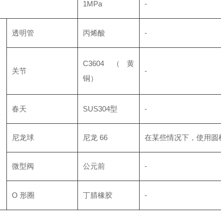
力
1MPa
-
透明管
丙烯酸
-
C3604 （黄
关节
-
铜）
春天
SUS304型
-
料
尼龙球
尼龙 66
在某些情况下，使用圆
微型阀
公元前
-
O 形圈
丁腈橡胶
-