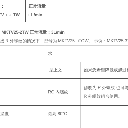
号：
正常流量
TV
□□-
□
TW
□
L/min
MKTV25-2TW 正常流量：3L/min
连接 R 外螺纹的情况下，型号为 MKTV25-□TOW。 示例：MKTV25-3
体
水
量
见上文
如果您希望降低或超过
修改为 R 外螺纹 也可
接
RC 内螺纹
R 外螺纹组合使用。
热温度
最高 80°C
-