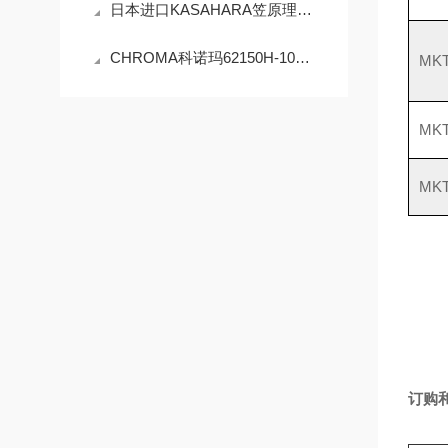
日本进口KASAHARA笠原理化化学浓度计LQ-5Z
CHROMA科诺玛62150H-1000S可程控直流电源太阳能电池阵列仿真功能
MK
MK
MK
订购