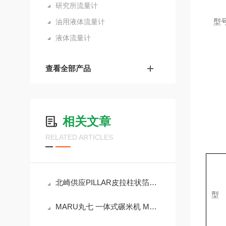
研究所流量计
型
油用液体流量计
液体流量计
查看全部产品
相关文章
RELATED ARTICLES
北崎供应PILLAR皮拉柱状箔™编织盘根No6710CL
型
MARU丸七 一体式碾米机 MC200R 进口供应