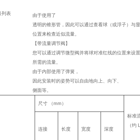
号列表
由于
使用了
透明的锥形管，因此可以通过查看球（或浮子）与
位置来检查近似流量。
【
带流量调节阀
】
您可以通过调节微型阀并将球对准红线的位置来设
所需的流量。
由于
内部使用了弹簧，
因此安装时的姿势可以自由地向上、向下、
侧面等。
尺寸 （mm）
标准
（约 L
连接
长度
宽度
深度