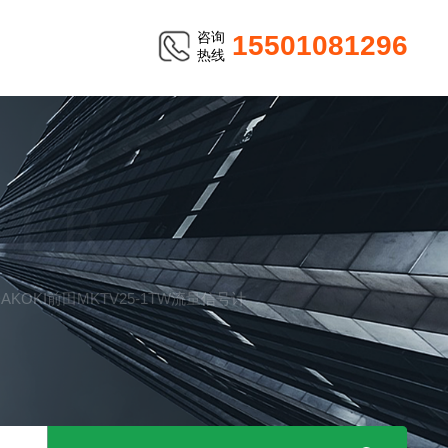
咨询
15501081296
热线
TER
EDAKOKI前田MKTV25-1TW流量信号计