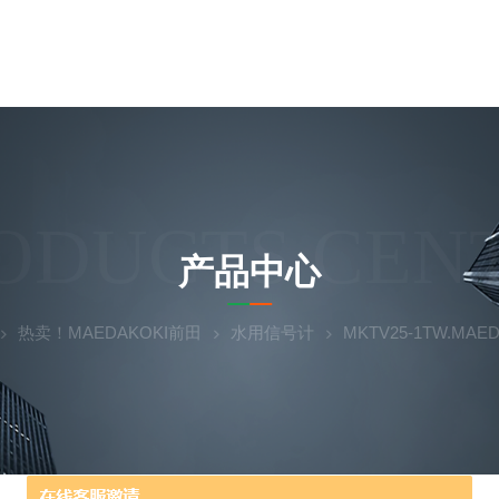
ODUCTS CEN
产品中心
热卖！MAEDAKOKI前田
水用信号计
MKTV25-1TW.MA