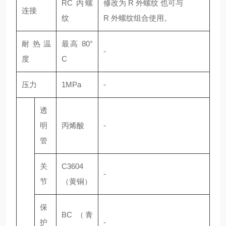
RC 内螺
修改为 R 外螺纹 也可与
连接
纹
R 外螺纹组合使用。
耐热温
最高 80°
-
度
C
压力
1MPa
-
透
明
丙烯酸
-
管
关
C3604
-
节
（黄铜）
保
BC （青
护
-