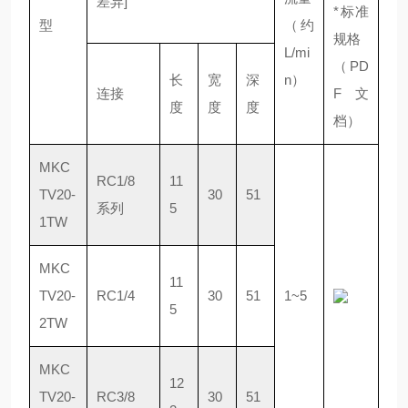
差异]
*标准
型
（约
规格
L/mi
（PD
长
宽
深
n）
连接
F 文
度
度
度
档）
MKC
RC1/8
11
TV20-
30
51
系列
5
1TW
MKC
11
TV20-
RC1/4
30
51
1~5
5
2TW
MKC
12
TV20-
RC3/8
30
51