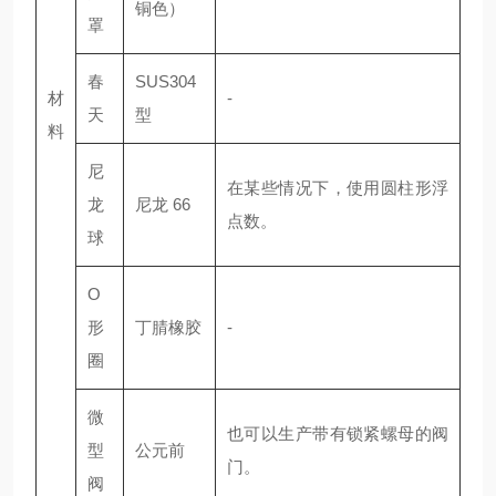
铜色）
罩
春
SUS304
材
-
天
型
料
尼
在某些情况下，使用圆柱形浮
龙
尼龙 66
点数。
球
O
形
丁腈橡胶
-
圈
微
也可以生产带有锁紧螺母的阀
型
公元前
门。
阀